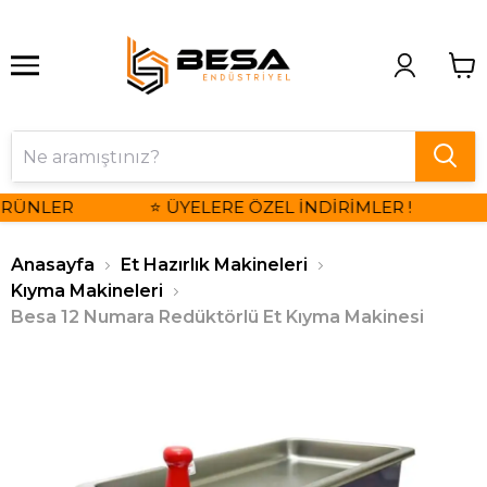
ÜRÜNLER
⭐ ÜYELERE ÖZEL İNDİRİMLER !

Anasayfa
Et Hazırlık Makineleri
Kıyma Makineleri
Besa 12 Numara Redüktörlü Et Kıyma Makinesi