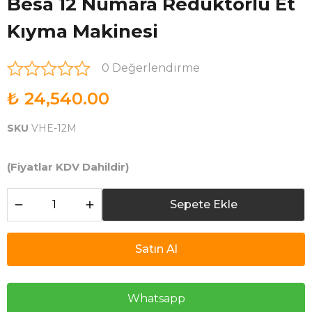
Besa 12 Numara Redüktörlü Et
Kıyma Makinesi
0 Değerlendirme
₺ 24,540.00
SKU
VHE-12M
(Fiyatlar KDV Dahildir)
Sepete Ekle
Satın Al
Whatsapp