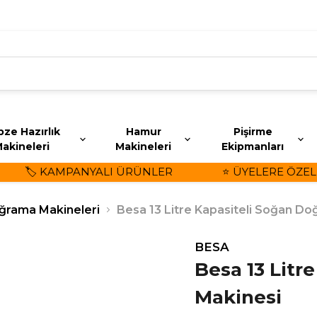
ze Hazırlık
Hamur
Pişirme
akineleri
Makineleri
Ekipmanları
🏷️ KAMPANYALI ÜRÜNLER
⭐ ÜYELERE ÖZEL İN
ğrama Makineleri
Besa 13 Litre Kapasiteli Soğan D
BESA
Besa 13 Litr
Makinesi