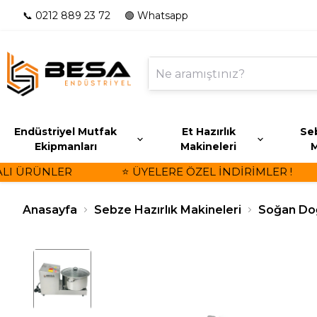
📞 0212 889 23 72
🟢 Whatsapp
Endüstriyel Mutfak
Et Hazırlık
Seb
Ekipmanları
Makineleri
M
I ÜRÜNLER
⭐ ÜYELERE ÖZEL İNDİRİMLER !
Anasayfa
Sebze Hazırlık Makineleri
Soğan Do