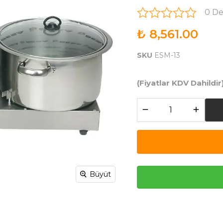
0 D
₺ 8,561.00
SKU
ESM-13
(Fiyatlar KDV Dahildir
Büyüt