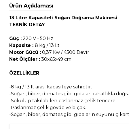
Ürün Açıklaması
13 Litre Kapasiteli Soğan Doğrama Makinesi
TEKNİK DETAY
Güç :
220 V - 50 Hz
Kapasite :
8 Kg / 13 Lt
Motor Gücü :
0,37 Kw / 4500 Devir
Net Ölçüler :
30x65x49 cm
ÖZELLİKLER
-8 kg / 13 lt arası kapasiteye sahiptir.
-Soğan, biber, domates gibi gıdaları rahatlıkla doğra
-Sökülüp takılabilen paslanmaz çelik tencere.
-Paslanmaz çelik gövde ve bıçak.
-Soğan, biber, domates gibi gıdaların suyunu çıkar