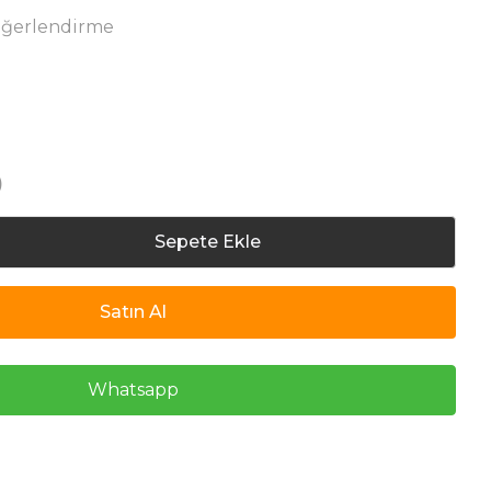
eğerlendirme
)
Sepete Ekle
Satın Al
Whatsapp