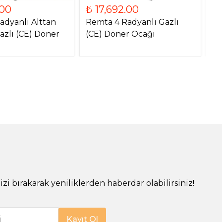
.00
₺ 17,692.00
₺
adyanlı Alttan
Remta 4 Radyanlı Gazlı
Re
azlı (CE) Döner
(CE) Döner Ocağı
Mo
O
!
izi bırakarak yeniliklerden haberdar olabilirsiniz!
i
Kayıt Ol