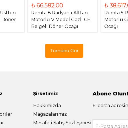
₺ 66,582.00
₺ 38,617
 Üstten
Remta 8 Radyanlı Alttan
Remta 5 R
) Döner
Motorlu V Model Gazlı CE
Motorlu G
Belgeli Döner Ocağı
Ocağı
Tümünü Gör
Abone Olun
z
Şirketimiz
Hakkımızda
E-posta adresin
riler
Mağazalarımız
ar
Mesafeli Satış Sözleşmesi
E-Posta Adres