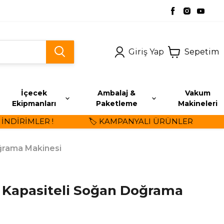
Giriş Yap
Sepetim
İçecek
Ambalaj &
Vakum
Ekipmanları
Paketleme
Makineleri
DİRİMLER !
🏷️ KAMPANYALI ÜRÜNLER
⭐
oğrama Makinesi
e Kapasiteli Soğan Doğrama