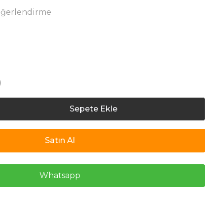
eğerlendirme
)
Sepete Ekle
Satın Al
Whatsapp