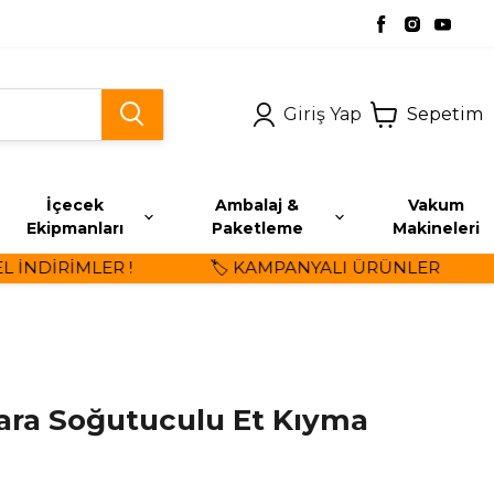
Giriş Yap
Sepetim
İçecek
Ambalaj &
Vakum
Ekipmanları
Paketleme
Makineleri
NDİRİMLER !
🏷️ KAMPANYALI ÜRÜNLER
ra Soğutuculu Et Kıyma