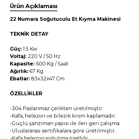
Ürün Açıklaması
22 Numara Soğutuculu Et Kıyma Makinesi
TEKNİK DETAY
Güç:
1.5 Kw
Voltaj:
220 V / 50 Hz
Kapasite:
600 Kg / Saat
Ağırlık:
67 Kg
Ebatlar:
83x32x47 Cm
ÖZELLİKLER
-304 Paslanmaz çelikten üretilmiştir.
-Kafa, helezon ve bilezik krom kaplamadır.
-Güçlü şanzıman yapısı ile ileri geri çalışma.
-Uluslararası sertifikalara göre üretilmiştir.
-Kafa helezon soğutma özelliği.