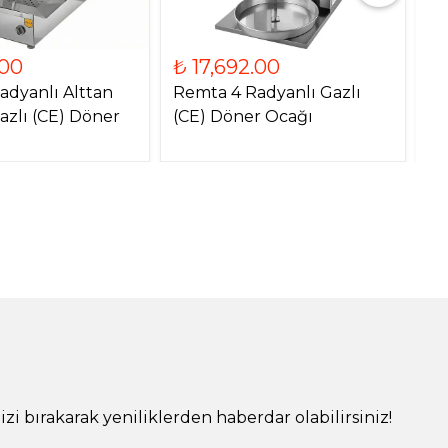
.00
₺ 17,692.00
₺
adyanlı Alttan
Remta 4 Radyanlı Gazlı
Re
azlı (CE) Döner
(CE) Döner Ocağı
Mo
O
!
izi bırakarak yeniliklerden haberdar olabilirsiniz!