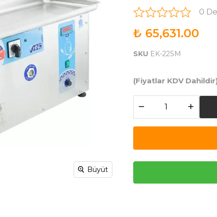
0 D
₺ 65,631.00
SKU
EK-22SM
(Fiyatlar KDV Dahildir
Büyüt