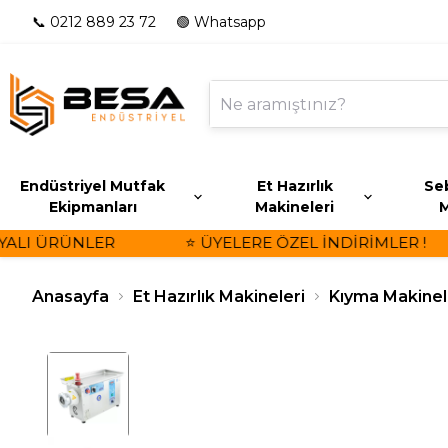
📞 0212 889 23 72
🟢 Whatsapp
Endüstriyel Mutfak
Et Hazırlık
Seb
Ekipmanları
Makineleri
M
LI ÜRÜNLER
⭐ ÜYELERE ÖZEL İNDİRİMLER !
Anasayfa
Et Hazırlık Makineleri
Kıyma Makinel