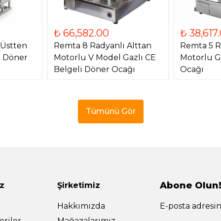
₺ 66,582.00
₺ 38,617
 Üstten
Remta 8 Radyanlı Alttan
Remta 5 R
) Döner
Motorlu V Model Gazlı CE
Motorlu G
Belgeli Döner Ocağı
Ocağı
Tümünü Gör
Abone Olun
z
Şirketimiz
Hakkımızda
E-posta adresin
riler
Mağazalarımız