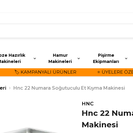
ze Hazırlık
Hamur
Pişirme
akineleri
Makineleri
Ekipmanları
🏷️ KAMPANYALI ÜRÜNLER
⭐ ÜYELERE ÖZEL İ
eri
Hnc 22 Numara Soğutuculu Et Kıyma Makinesi
HNC
Hnc 22 Numa
Makinesi