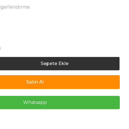
eğerlendirme
)
Sepete Ekle
Satın Al
Whatsapp