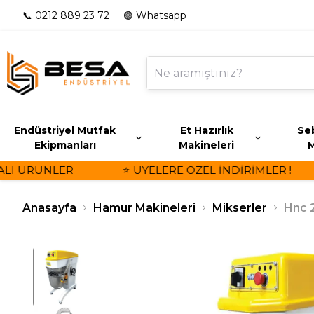
📞 0212 889 23 72
🟢 Whatsapp
Endüstriyel Mutfak
Et Hazırlık
Seb
Ekipmanları
Makineleri
M
I ÜRÜNLER
⭐ ÜYELERE ÖZEL İNDİRİMLER !
Anasayfa
Hamur Makineleri
Mikserler
Hnc 2