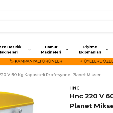
ze Hazırlık
Hamur
Pişirme
akineleri
Makineleri
Ekipmanları
🏷️ KAMPANYALI ÜRÜNLER
⭐ ÜYELERE ÖZEL İN
20 V 60 Kg Kapasiteli Profesyonel Planet Mikser
HNC
Hnc 220 V 60
Planet Miks