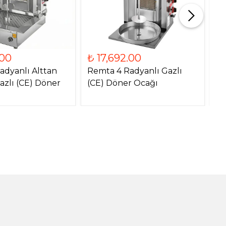
.00
₺ 17,692.00
₺
adyanlı Alttan
Remta 4 Radyanlı Gazlı
Re
azlı (CE) Döner
(CE) Döner Ocağı
Mo
O
!