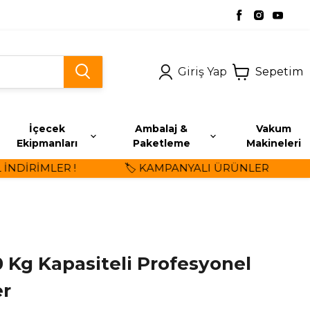
Giriş Yap
Sepetim
İçecek
Ambalaj &
Vakum
Ekipmanları
Paketleme
Makineleri
DİRİMLER !
🏷️ KAMPANYALI ÜRÜNLER
⭐
 Kg Kapasiteli Profesyonel
er