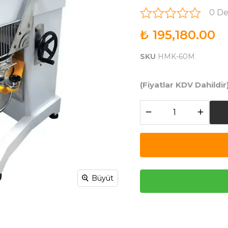
0 D
₺ 195,180.00
SKU
HMK-60M
(Fiyatlar KDV Dahildir
Büyüt