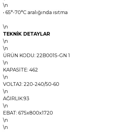
\n
• 65°-70°C aralığında ısıtma
\n
TEKNİK DETAYLAR
\n
\n
ÜRÜN KODU: 22B001S-GN 1
\n
KAPASİTE: 462
\n
VOLTAJ: 220-240/50-60
\n
AĞIRLIK:93
\n
EBAT: 675x800x1720
\n
\n