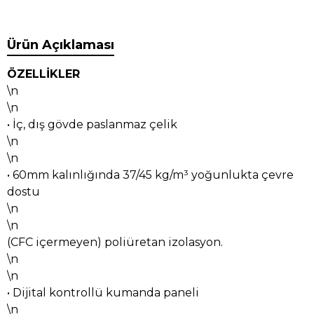
Ürün Açıklaması
ÖZELLİKLER
\n
\n
• İç, dış gövde paslanmaz çelik
\n
\n
• 60mm kalınlığında 37/45 kg/m³ yoğunlukta çevre
dostu
\n
\n
(CFC içermeyen) poliüretan izolasyon.
\n
\n
• Dijital kontrollü kumanda paneli
\n