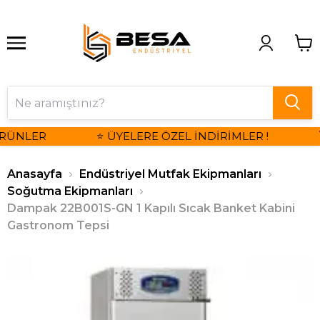
RÜNLER
⭐ ÜYELERE ÖZEL İNDİRİMLER !

Anasayfa
Endüstriyel Mutfak Ekipmanları
Soğutma Ekipmanları
Dampak 22B001S-GN 1 Kapılı Sıcak Banket Kabini
Gastronom Tepsi