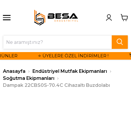
RÜNLER
⭐ ÜYELERE ÖZEL İNDİRİMLER !

Anasayfa
Endüstriyel Mutfak Ekipmanları
Soğutma Ekipmanları
Dampak 22CBS0S-70.4C Cihazaltı Buzdolabı