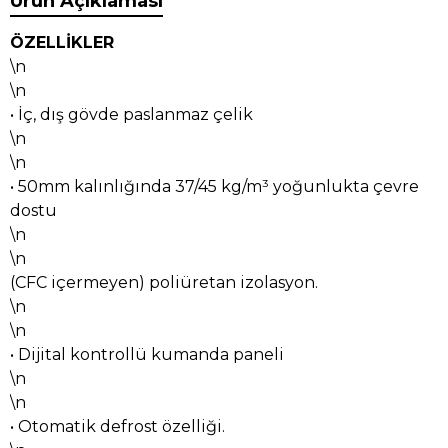
Ürün Açıklaması
ÖZELLİKLER
\n
\n
• İç, dış gövde paslanmaz çelik
\n
\n
• 50mm kalınlığında 37/45 kg/m³ yoğunlukta çevre
dostu
\n
\n
(CFC içermeyen) poliüretan izolasyon.
\n
\n
• Dijital kontrollü kumanda paneli
\n
\n
• Otomatik defrost özelliği.