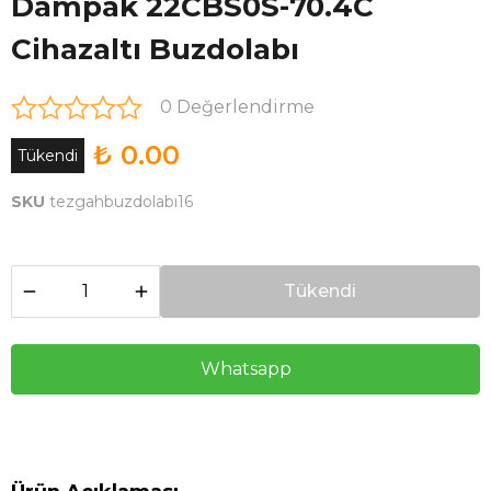
Dampak 22CBS0S-70.4C
Cihazaltı Buzdolabı
0 Değerlendirme
₺ 0.00
Tükendi
SKU
tezgahbuzdolabı16
Tükendi
Whatsapp