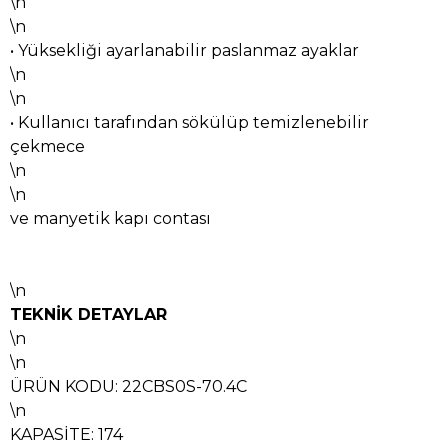
\n
\n
• Yüksekliği ayarlanabilir paslanmaz ayaklar
\n
\n
• Kullanıcı tarafından sökülüp temizlenebilir
çekmece
\n
\n
ve manyetik kapı contası
\n
TEKNİK DETAYLAR
\n
\n
ÜRÜN KODU: 22CBS0S-70.4C
\n
KAPASİTE: 174