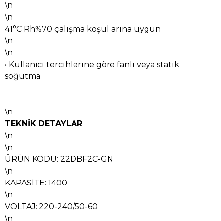
\n
\n
41°C Rh%70 çalışma koşullarına uygun
\n
\n
• Kullanıcı tercihlerine göre fanlı veya statik
soğutma
\n
TEKNİK DETAYLAR
\n
\n
ÜRÜN KODU: 22DBF2C-GN
\n
KAPASİTE: 1400
\n
VOLTAJ: 220-240/50-60
\n