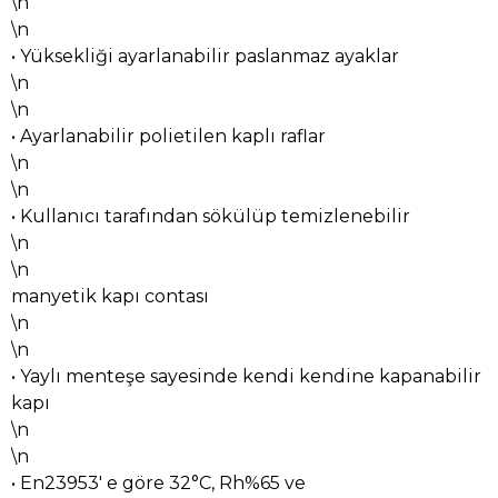
\n
\n
• Yüksekliği ayarlanabilir paslanmaz ayaklar
\n
\n
• Ayarlanabilir polietilen kaplı raflar
\n
\n
• Kullanıcı tarafından sökülüp temizlenebilir
\n
\n
manyetik kapı contası
\n
\n
• Yaylı menteşe sayesinde kendi kendine kapanabilir
kapı
\n
\n
• En23953' e göre 32°C, Rh%65 ve