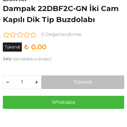
Dampak 22DBF2C-GN İki Cam
Kapılı Dik Tip Buzdolabı
0 Değerlendirme
₺ 0.00
Tükendi
SKU
damakıkıbuzdolabı2
Tükendi
Whatsapp