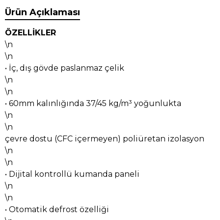
Ürün Açıklaması
ÖZELLİKLER
\n
\n
• İç, dış gövde paslanmaz çelik
\n
\n
• 60mm kalınlığında 37/45 kg/m³ yoğunlukta
\n
\n
çevre dostu (CFC içermeyen) poliüretan izolasyon
\n
\n
• Dijital kontrollü kumanda paneli
\n
\n
• Otomatik defrost özelliği