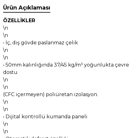
Ürün Açıklaması
ÖZELLİKLER
\n
\n
• İç, dış gövde paslanmaz çelik
\n
\n
• 50mm kalınlığında 37/45 kg/m³ yoğunlukta çevre
dostu
\n
\n
(CFC içermeyen) poliüretan izolasyon.
\n
\n
• Dijital kontrollü kumanda paneli
\n
\n