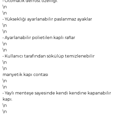
• Otomatik defrost özelliği.
\n
\n
• Yüksekliği ayarlanabilir paslanmaz ayaklar
\n
\n
• Ayarlanabilir polietilen kaplı raflar
\n
\n
• Kullanıcı tarafından sökülüp temizlenebilir
\n
\n
manyetik kapı contası
\n
\n
• Yaylı menteşe sayesinde kendi kendine kapanabilir
kapı.
\n
\n