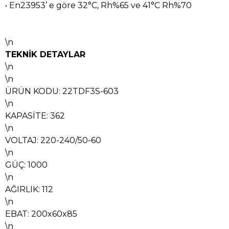
• En23953’ e göre 32°C, Rh%65 ve 41°C Rh%70
\n
TEKNİK DETAYLAR
\n
\n
ÜRÜN KODU: 22TDF3S-603
\n
KAPASİTE: 362
\n
VOLTAJ: 220-240/50-60
\n
GÜÇ: 1000
\n
AĞIRLIK: 112
\n
EBAT: 200x60x85
\n