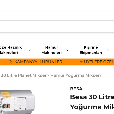
ze Hazırlık
Hamur
Pişirme
akineleri
Makineleri
Ekipmanları
🏷️ KAMPANYALI ÜRÜNLER
⭐ ÜYELERE ÖZEL İN
 30 Litre Planet Mikser - Hamur Yoğurma Mikseri
BESA
Besa 30 Litr
Yoğurma Mik