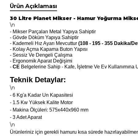
Ürün Açıklaması
30 Litre Planet Mikser - Hamur Yoğurma Miks
\n
- Mikser Parçaları Metal Yapıya Sahiptir
- Gövde Döküm Yapıya Sahiptir
- Kademeli Hız Ayarı Mevcuttur
(108 - 195 - 355 Dakika/De
- Kolay Açma Kapama Buton Yapısı
- Sessiz Ve Dengeli Çalışma
- Ergonomik Aparat Değişimi
-
CE
Belgelerine Sahip - Kafe, İşletme Ve Ev Kullanımına
Teknik Detaylar:
\n
- 6 Kg'a Kadar Un Kapasitesi
- 1.5 Kw Yüksek Kalite Motor
- Makina Ölçüleri: 575x440x960 mm
- 3 Adet Aparat
\n
Ürünleriniz için gerekli hamuru kısa sürede hazırlayabilme