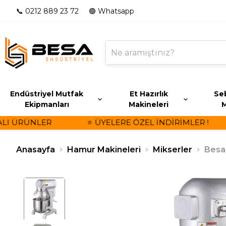
📞 0212 889 23 72
🟢 Whatsapp
Endüstriyel Mutfak
Et Hazırlık
Seb
Ekipmanları
Makineleri
M
I ÜRÜNLER
⭐ ÜYELERE ÖZEL İNDİRİMLER !
Anasayfa
Hamur Makineleri
Mikserler
Besa