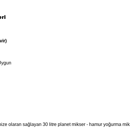
eri
vir)
 Uygun
nize olaran sağlayan 30 litre planet mikser - hamur yoğurma mik