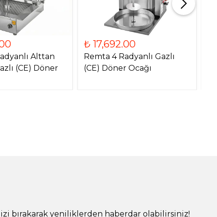
.00
₺ 17,692.00
₺
adyanlı Alttan
Remta 4 Radyanlı Gazlı
Re
azlı (CE) Döner
(CE) Döner Ocağı
Mo
O
!
izi bırakarak yeniliklerden haberdar olabilirsiniz!