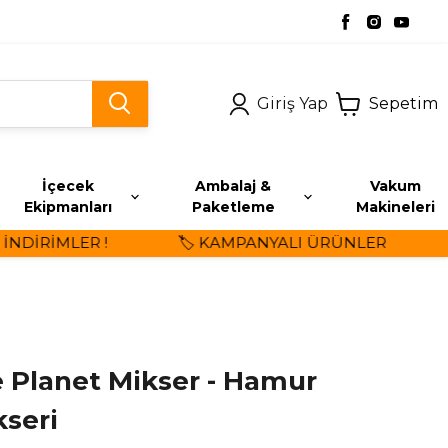
Giriş Yap
Sepetim
İçecek
Ambalaj &
Vakum
Ekipmanları
Paketleme
Makineleri
DİRİMLER !
🏷️ KAMPANYALI ÜRÜNLER
⭐
e Planet Mikser - Hamur
seri