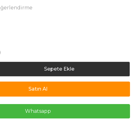
eğerlendirme
)
Sepete Ekle
Satın Al
Whatsapp