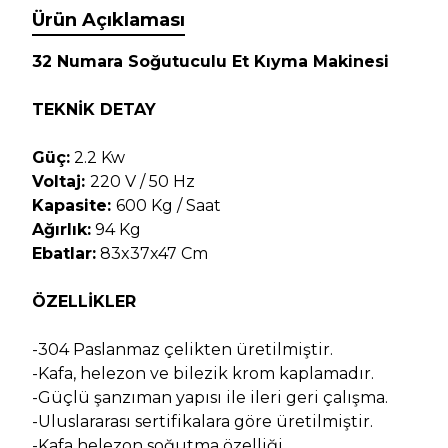
Ürün Açıklaması
32 Numara Soğutuculu Et Kıyma Makinesi
TEKNİK DETAY
Güç:
2.2 Kw
Voltaj:
220 V / 50 Hz
Kapasite:
600 Kg / Saat
Ağırlık:
94 Kg
Ebatlar:
83x37x47 Cm
ÖZELLİKLER
-304 Paslanmaz çelikten üretilmiştir.
-Kafa, helezon ve bilezik krom kaplamadır.
-Güçlü şanzıman yapısı ile ileri geri çalışma.
-Uluslararası sertifikalara göre üretilmiştir.
-Kafa helezon soğutma özelliği.