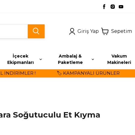
Giriş Yap
Sepetim
İçecek
Ambalaj &
Vakum
Ekipmanları
Paketleme
Makineleri
NDİRİMLER !
🏷️ KAMPANYALI ÜRÜNLER
ra Soğutuculu Et Kıyma