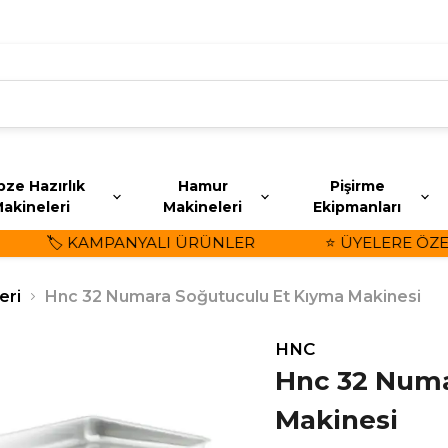
ze Hazırlık
Hamur
Pişirme
akineleri
Makineleri
Ekipmanları
🏷️ KAMPANYALI ÜRÜNLER
⭐ ÜYELERE ÖZEL İ
eri
Hnc 32 Numara Soğutuculu Et Kıyma Makinesi
HNC
Hnc 32 Numa
Makinesi