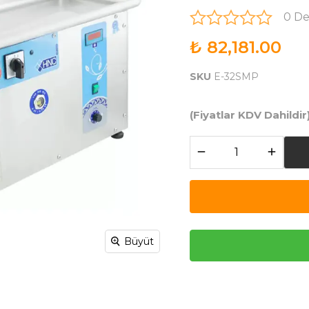
0 D
₺ 82,181.00
SKU
E-32SMP
(Fiyatlar KDV Dahildir
Büyüt