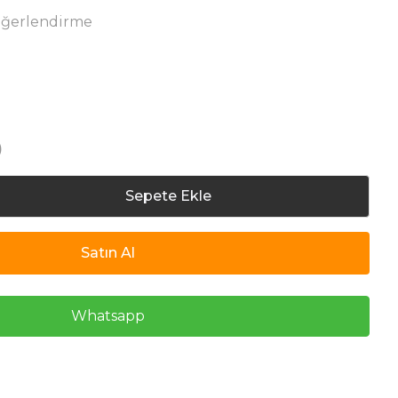
eğerlendirme
)
Sepete Ekle
Satın Al
Whatsapp