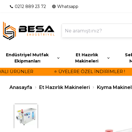
📞 0212 889 23 72
🟢 Whatsapp
Endüstriyel Mutfak
Et Hazırlık
Seb
Ekipmanları
Makineleri
M
LI ÜRÜNLER
⭐ ÜYELERE ÖZEL İNDİRİMLER !
Anasayfa
Et Hazırlık Makineleri
Kıyma Makinel