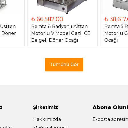
₺ 66,582.00
₺ 38,617
 Üstten
Remta 8 Radyanlı Alttan
Remta 5 R
) Döner
Motorlu V Model Gazlı CE
Motorlu G
Belgeli Döner Ocağı
Ocağı
Tümünü Gör
Abone Olun
z
Şirketimiz
Hakkımızda
E-posta adresin
riler
Mağazalarımız