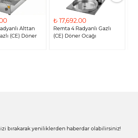
.00
₺ 17,692.00
₺
adyanlı Alttan
Remta 4 Radyanlı Gazlı
Re
azlı (CE) Döner
(CE) Döner Ocağı
Mo
O
!
izi bırakarak yeniliklerden haberdar olabilirsiniz!