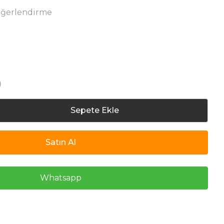
eğerlendirme
)
Sepete Ekle
Satın Al
Whatsapp