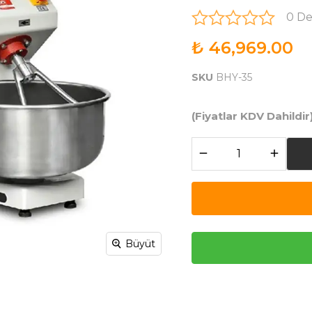
0 D
₺ 46,969.00
SKU
BHY-35
(Fiyatlar KDV Dahildir
Büyüt