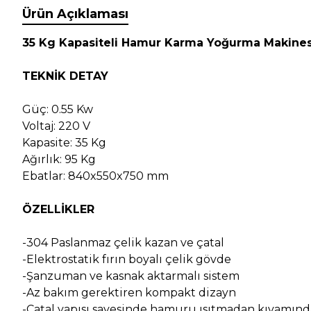
Ürün Açıklaması
35 Kg Kapasiteli Hamur Karma Yoğurma Makines
TEKNİK DETAY
Güç: 0.55 Kw
Voltaj: 220 V
Kapasite: 35 Kg
Ağırlık: 95 Kg
Ebatlar: 840x550x750 mm
ÖZELLİKLER
-304 Paslanmaz çelik kazan ve çatal
-Elektrostatik fırın boyalı çelik gövde
-Şanzuman ve kasnak aktarmalı sistem
-Az bakım gerektiren kompakt dizayn
-Çatal yapısı sayesinde hamuru ısıtmadan kıvamın