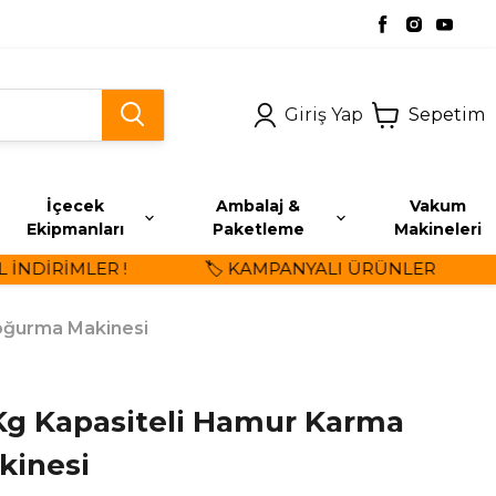
Giriş Yap
Sepetim
İçecek
Ambalaj &
Vakum
Ekipmanları
Paketleme
Makineleri
NDİRİMLER !
🏷️ KAMPANYALI ÜRÜNLER
Yoğurma Makinesi
 Kg Kapasiteli Hamur Karma
kinesi