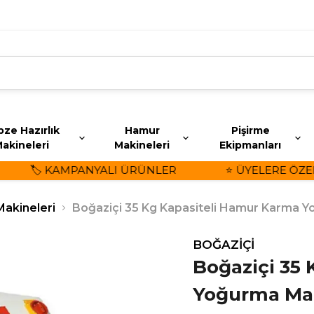
ze Hazırlık
Hamur
Pişirme
akineleri
Makineleri
Ekipmanları
🏷️ KAMPANYALI ÜRÜNLER
⭐ ÜYELERE ÖZEL İ
akineleri
Boğaziçi 35 Kg Kapasiteli Hamur Karma 
BOĞAZİÇİ
Boğaziçi 35
Yoğurma Ma