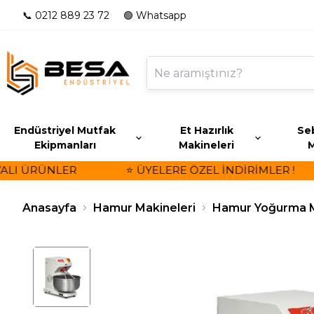
📞 0212 889 23 72
🟢 Whatsapp
Endüstriyel Mutfak
Et Hazırlık
Seb
Ekipmanları
Makineleri
M
LI ÜRÜNLER
⭐ ÜYELERE ÖZEL İNDİRİMLER !
Anasayfa
Hamur Makineleri
Hamur Yoğurma M