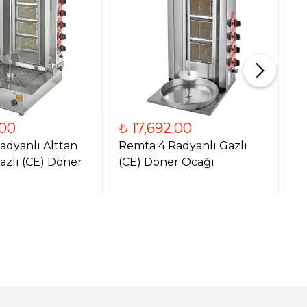
.00
₺ 17,692.00
₺
adyanlı Alttan
Remta 4 Radyanlı Gazlı
Re
azlı (CE) Döner
(CE) Döner Ocağı
Mo
O