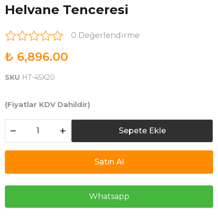
Helvane Tenceresi
0 Değerlendirme
₺ 6,896.00
SKU
HT-45X20
(Fiyatlar KDV Dahildir)
Sepete Ekle
Satın Al
Whatsapp