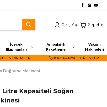
Giriş Yap
Sepetim
İçecek
Ambalaj &
Vakum
Ekipmanları
Paketleme
Makineleri
 İNDİRİMLER !
🏷️ KAMPANYALI ÜRÜNLER
ğan Doğrama Makinesi
 Litre Kapasiteli Soğan
kinesi