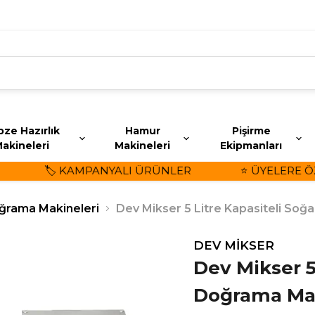
ze Hazırlık
Hamur
Pişirme
akineleri
Makineleri
Ekipmanları
🏷️ KAMPANYALI ÜRÜNLER
⭐ ÜYELERE ÖZEL
ğrama Makineleri
Dev Mikser 5 Litre Kapasiteli So
DEV MİKSER
Dev Mikser 5
Doğrama Ma