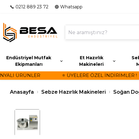
📞 0212 889 23 72
🟢 Whatsapp
Endüstriyel Mutfak
Et Hazırlık
Seb
Ekipmanları
Makineleri
M
YALI ÜRÜNLER
⭐ ÜYELERE ÖZEL İNDİRİMLER !
Anasayfa
Sebze Hazırlık Makineleri
Soğan Do