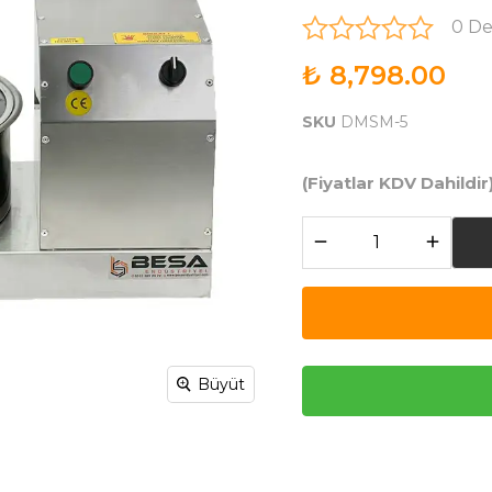
0 D
₺ 8,798.00
SKU
DMSM-5
(Fiyatlar KDV Dahildir
Büyüt