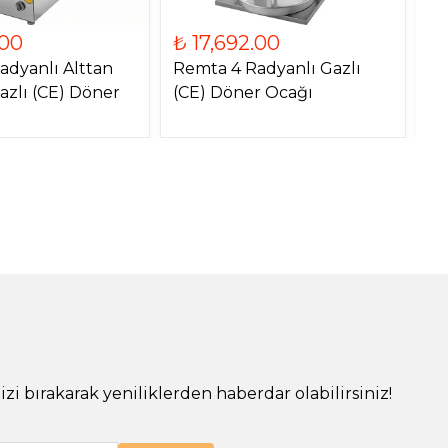
.00
₺ 17,692.00
₺
adyanlı Alttan
Remta 4 Radyanlı Gazlı
Re
azlı (CE) Döner
(CE) Döner Ocağı
Mo
O
!
izi bırakarak yeniliklerden haberdar olabilirsiniz!