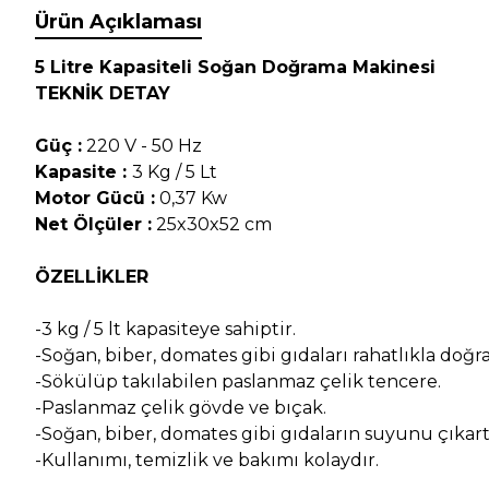
Ürün Açıklaması
5 Litre Kapasiteli Soğan Doğrama Makinesi
TEKNİK DETAY
Güç :
220 V - 50 Hz
Kapasite :
3 Kg / 5 Lt
Motor Gücü :
0,37 Kw
Net Ölçüler :
25x30x52 cm
ÖZELLİKLER
-3 kg / 5 lt kapasiteye sahiptir.
-Soğan, biber, domates gibi gıdaları rahatlıkla doğra
-Sökülüp takılabilen paslanmaz çelik tencere.
-Paslanmaz çelik gövde ve bıçak.
-Soğan, biber, domates gibi gıdaların suyunu çıkar
-Kullanımı, temizlik ve bakımı kolaydır.