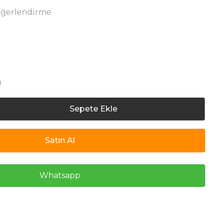
eğerlendirme
)
Sepete Ekle
Satın Al
Whatsapp