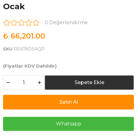
Ocak
0 Değerlendirme
₺ 66,201.00
SKU
RE6T8DSAQP
(Fiyatlar KDV Dahildir)
Sepete Ekle
Satın Al
Whatsapp