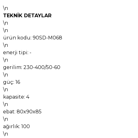
\n
TEKNİK DETAYLAR
\n
\n
ürün kodu: 90SD-M068
\n
enerji tipi: -
\n
gerilim: 230-400/50-60
\n
güç: 16
\n
kapasite: 4
\n
ebat: 80x90x85
\n
ağırlık: 100
\n