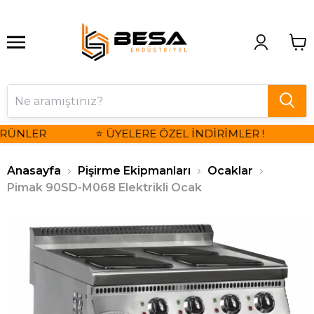
RÜNLER
⭐ ÜYELERE ÖZEL İNDİRİMLER !

Anasayfa
Pişirme Ekipmanları
Ocaklar
Pimak 90SD-M068 Elektrikli Ocak