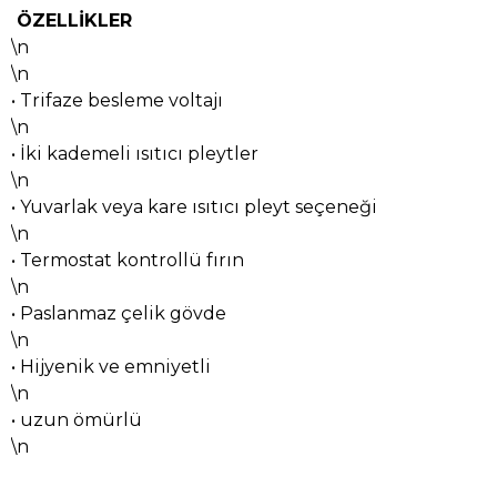
ÖZELLİKLER
\n
\n
• Trifaze besleme voltajı
\n
• İki kademeli ısıtıcı pleytler
\n
• Yuvarlak veya kare ısıtıcı pleyt seçeneği
\n
• Termostat kontrollü fırın
\n
• Paslanmaz çelik gövde
\n
• Hijyenik ve emniyetli
\n
• uzun ömürlü
\n