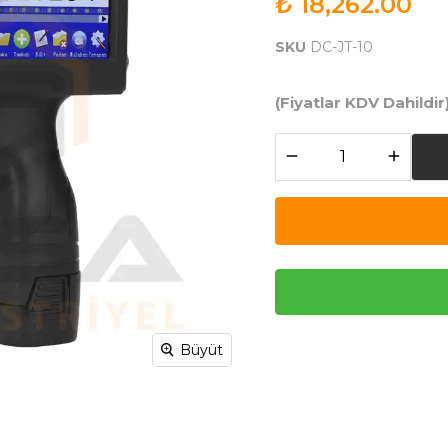
₺ 18,262.00
SKU
DC-JT-10
(Fiyatlar KDV Dahildir
Büyüt