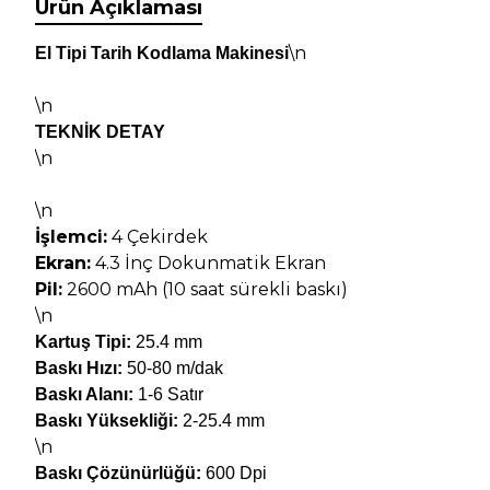
Ürün Açıklaması
\n
El Tipi
Tarih Kodlama Makinesi
\n
TEKNİK DETAY
\n
\n
İşlemci:
4 Çekirdek
Ekran:
4.3 İnç Dokunmatik Ekran
Pil:
2600 mAh (10 saat sürekli baskı)
\n
Kartuş Tipi:
25.4 mm
Baskı Hızı:
50-80 m/dak
Baskı Alanı:
1-6 Satır
Baskı Yüksekliği:
2-25.4 mm
\n
Baskı Çözünürlüğü:
600 Dpi