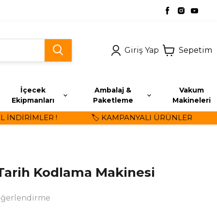
Giriş Yap
Sepetim
İçecek
Ambalaj &
Vakum
Ekipmanları
Paketleme
Makineleri
NDİRİMLER !
🏷️ KAMPANYALI ÜRÜNLER
 Tarih Kodlama Makinesi
eğerlendirme