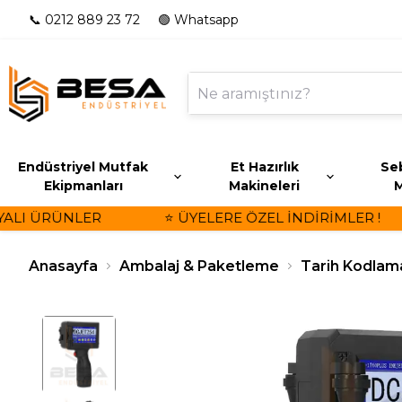
📞 0212 889 23 72
🟢 Whatsapp
Endüstriyel Mutfak
Et Hazırlık
Seb
Ekipmanları
Makineleri
M
LI ÜRÜNLER
⭐ ÜYELERE ÖZEL İNDİRİMLER !
Anasayfa
Ambalaj & Paketleme
Tarih Kodlam