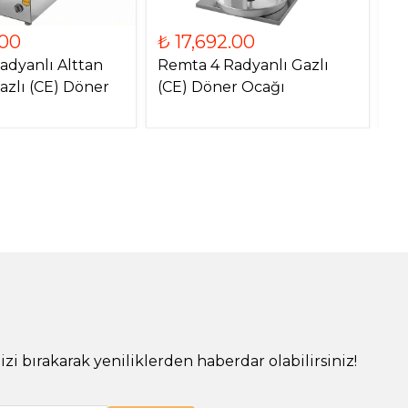
.00
₺ 17,692.00
₺
adyanlı Alttan
Remta 4 Radyanlı Gazlı
Re
azlı (CE) Döner
(CE) Döner Ocağı
Mo
O
!
izi bırakarak yeniliklerden haberdar olabilirsiniz!