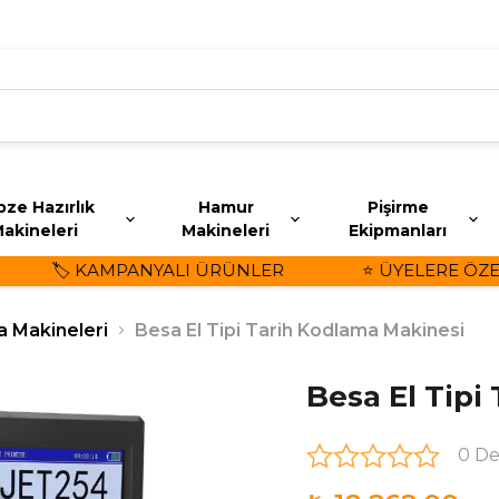
ze Hazırlık
Hamur
Pişirme
akineleri
Makineleri
Ekipmanları
🏷️ KAMPANYALI ÜRÜNLER
⭐ ÜYELERE ÖZEL İ
a Makineleri
Besa El Tipi Tarih Kodlama Makinesi
Besa El Tipi
0 D