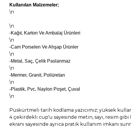
Kullanılan Malzemeler;
\n
\n
-Kağıt, Karton Ve Ambalaj Ürünleri
\n
-Cam Porselen Ve Ahşap Ürünler
\n
-Metal, Saç, Çelik Paslanmaz
\n
-Mermer, Granit, Poliüretan
\n
-Plastik, Pvc, Naylon Poşet, Çuval
\n
Püskürtmeli tarih kodlama yazıcımız; yüksek kullan
4 çekirdekli cup'u sayesinde metin, sayı, resim gib
ekranı sayesinde ayrıca pratik kullanım imkanı sun