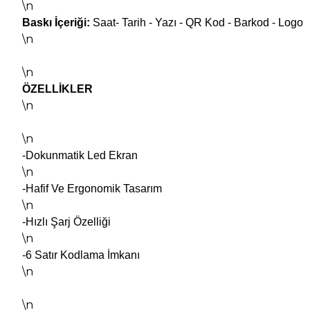
\n
Baskı İçeriği:
Saat- Tarih - Yazı - QR Kod - Barkod - Logo
\n
\n
ÖZELLİKLER
\n
\n
-Dokunmatik Led Ekran
\n
-Hafif Ve Ergonomik Tasarım
\n
-Hızlı Şarj Özelliği
\n
-6 Satır Kodlama İmkanı
\n
\n