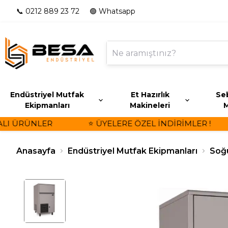
📞 0212 889 23 72
🟢 Whatsapp
Endüstriyel Mutfak
Et Hazırlık
Seb
Ekipmanları
Makineleri
M
 ÜRÜNLER
⭐ ÜYELERE ÖZEL İNDİRİMLER !
Anasayfa
Endüstriyel Mutfak Ekipmanları
Soğ