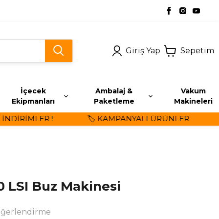
Giriş Yap
Sepetim
İçecek
Ambalaj &
Vakum
Ekipmanları
Paketleme
Makineleri
DİRİMLER !
🏷️ KAMPANYALI ÜRÜNLER
⭐ 
 LSI Buz Makinesi
eğerlendirme