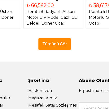
₺ 66,582.00
₺ 38,617
 Üstten
Remta 8 Radyanlı Alttan
Remta 5 R
) Döner
Motorlu V Model Gazlı CE
Motorlu G
Belgeli Döner Ocağı
Ocağı
Tümünü Gör
Abone Olun
z
Şirketimiz
Hakkımızda
E-posta adresin
riler
Mağazalarımız
ar
Mesafeli Satış Sözleşmesi
E-Posta Adres