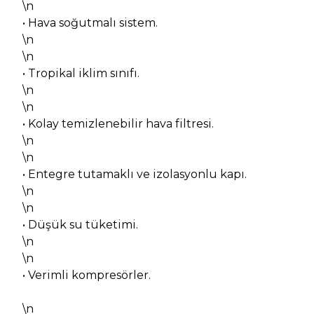
\n
• Hava soğutmalı sistem.
\n
\n
• Tropikal iklim sınıfı.
\n
\n
• Kolay temizlenebilir hava filtresi.
\n
\n
• Entegre tutamaklı ve izolasyonlu kapı.
\n
\n
• Düşük su tüketimi.
\n
\n
• Verimli kompresörler.
\n