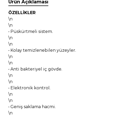
Ürün Açıklaması
ÖZELLİKLER
\n
\n
• Püskürtmeli sistem.
\n
\n
• Kolay temizlenebilen yüzeyler.
\n
\n
• Anti bakteriyel iç gövde.
\n
\n
• Elektronik kontrol.
\n
\n
• Geniş saklama hacmi.
\n