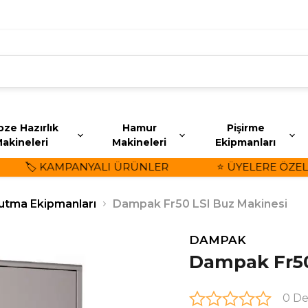
ze Hazırlık
Hamur
Pişirme
akineleri
Makineleri
Ekipmanları
🏷️ KAMPANYALI ÜRÜNLER
⭐ ÜYELERE ÖZEL İN
utma Ekipmanları
Dampak Fr50 LSI Buz Makinesi
DAMPAK
Dampak Fr50
0 D