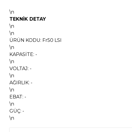
\n
TEKNİK DETAY
\n
\n
ÜRÜN KODU: Fr50 LSI
\n
KAPASİTE: -
\n
VOLTAJ: -
\n
AĞIRLIK: -
\n
EBAT: -
\n
GÜÇ: -
\n