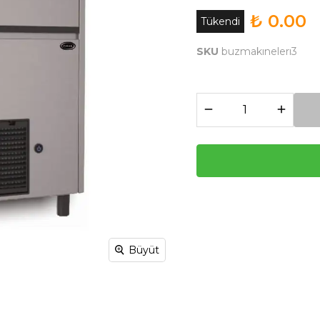
₺ 0.00
Tükendi
SKU
buzmakınelerı3
Büyüt