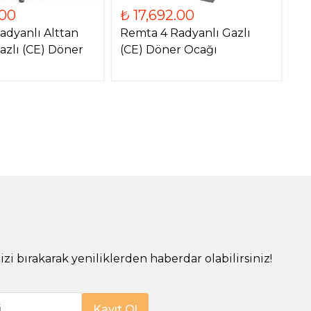
.00
₺ 17,692.00
₺
adyanlı Alttan
Remta 4 Radyanlı Gazlı
Re
azlı (CE) Döner
(CE) Döner Ocağı
Mo
O
!
izi bırakarak yeniliklerden haberdar olabilirsiniz!
i
Kayıt Ol