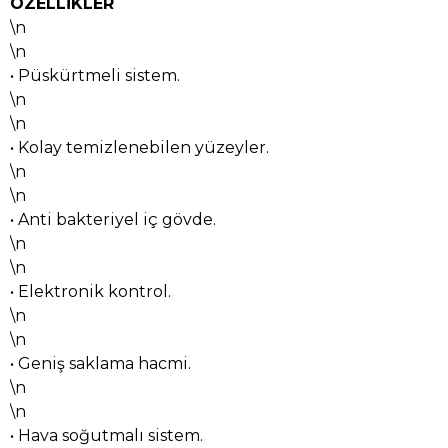
ÖZELLİKLER
\n
\n
• Püskürtmeli sistem.
\n
\n
• Kolay temizlenebilen yüzeyler.
\n
\n
• Anti bakteriyel iç gövde.
\n
\n
• Elektronik kontrol.
\n
\n
• Geniş saklama hacmi.
\n
\n
• Hava soğutmalı sistem.