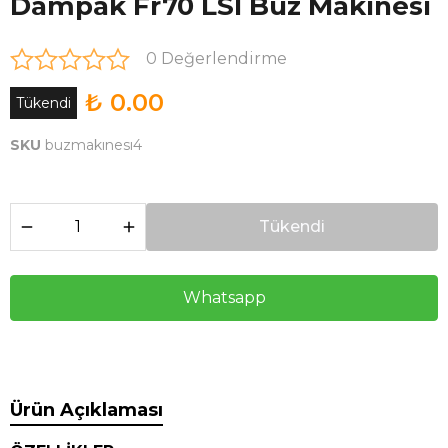
Dampak Fr70 LSI Buz Makinesi
0 Değerlendirme
₺ 0.00
Tükendi
SKU
buzmakınesı4
Tükendi
Whatsapp
Ürün Açıklaması