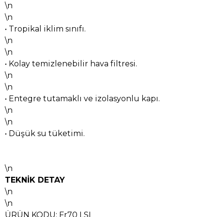
\n
\n
• Tropikal iklim sınıfı.
\n
\n
• Kolay temizlenebilir hava filtresi.
\n
\n
• Entegre tutamaklı ve izolasyonlu kapı.
\n
\n
• Düşük su tüketimi.
\n
TEKNİK DETAY
\n
\n
ÜRÜN KODU: Fr70 LSI