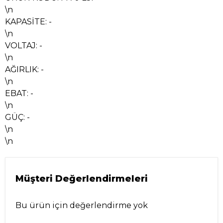
\n
KAPASİTE: -
\n
VOLTAJ: -
\n
AĞIRLIK: -
\n
EBAT: -
\n
GÜÇ: -
\n
\n
Müşteri Değerlendirmeleri
Bu ürün için değerlendirme yok