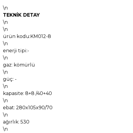
\n
TEKNİK DETAY
\n
\n
ürün kodu:KM012-8
\n
enerji tipi:-
\n
gaz: kömürlü
\n
güç: -
\n
kapasite: 8+8 /40+40
\n
ebat: 280x105x90/70
\n
ağırlık: 530
\n