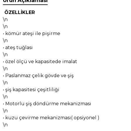
Ürün Açıklaması
ÖZELLİKLER
\n
\n
• kömür ateşi ile pişirme
\n
• ateş tuğlası
\n
• özel ölçü ve kapasitede imalat
\n
• Paslanmaz çelik gövde ve şiş
\n
• şiş kapasitesi çeşitliliği
\n
• Motorlu şiş döndürme mekanizması
\n
• kuzu çevirme mekanizması( opsiyonel )
\n