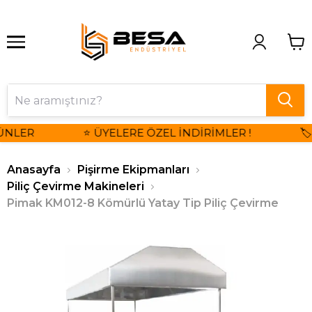
NLER
⭐ ÜYELERE ÖZEL İNDİRİMLER !
🏷️
Anasayfa
Pişirme Ekipmanları
Piliç Çevirme Makineleri
Pimak KM012-8 Kömürlü Yatay Tip Piliç Çevirme