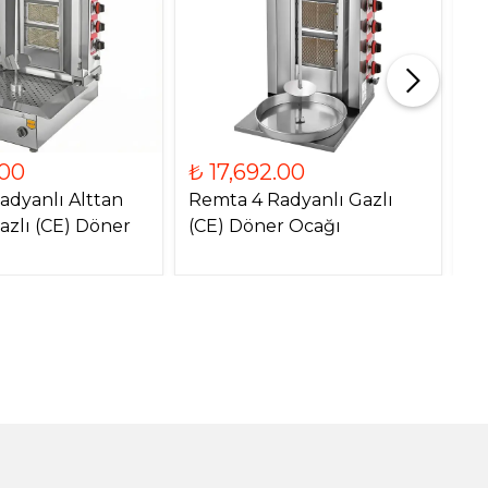
.00
₺ 17,692.00
₺
adyanlı Alttan
Remta 4 Radyanlı Gazlı
Re
azlı (CE) Döner
(CE) Döner Ocağı
Mo
O