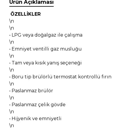
Ürün Açıklaması
ÖZELLİKLER
\n
\n
• LPG veya doğalgaz ile çalışma
\n
• Emniyet ventilli gaz musluğu
\n
• Tam veya kısık yanış seçeneği
\n
• Boru tip brülörlü termostat kontrollü fırın
\n
• Paslanmaz brülör
\n
• Paslanmaz çelik gövde
\n
• Hijyenik ve emniyetli
\n