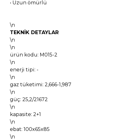
• Uzun ömürlü
\n
TEKNİK DETAYLAR
\n
\n
ürün kodu: M015-2
\n
enerji tipi: -
\n
gaz tüketimi: 2,666-1,987
\n
güç: 25,2/21672
\n
kapasite: 2+1
\n
ebat: 100x65x85
\n