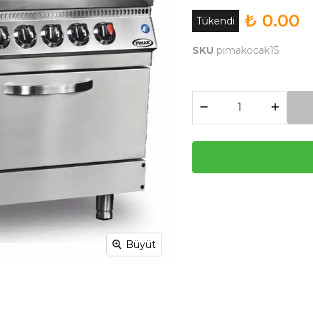
₺ 0.00
Tükendi
SKU
pımakocak15
Büyüt