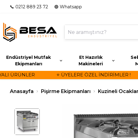
📞 0212 889 23 72
🟢 Whatsapp
Endüstriyel Mutfak
Et Hazırlık
Seb
Ekipmanları
Makineleri
M
LI ÜRÜNLER
⭐ ÜYELERE ÖZEL İNDİRİMLER !
Anasayfa
Pişirme Ekipmanları
Kuzineli Ocakla