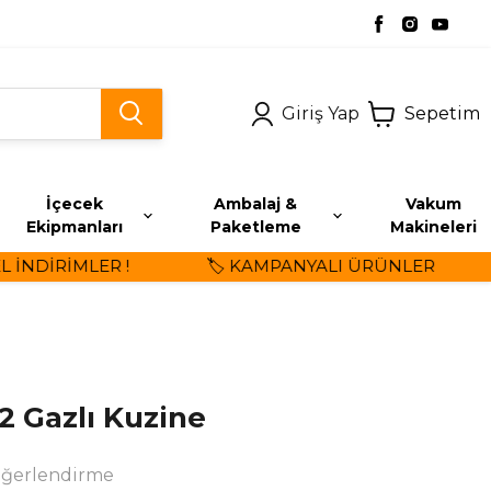
Giriş Yap
Sepetim
İçecek
Ambalaj &
Vakum
Ekipmanları
Paketleme
Makineleri
NDİRİMLER !
🏷️ KAMPANYALI ÜRÜNLER
2 Gazlı Kuzine
eğerlendirme