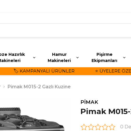
ze Hazırlık
Hamur
Pişirme
akineleri
Makineleri
Ekipmanları
🏷️ KAMPANYALI ÜRÜNLER
⭐ ÜYELERE ÖZEL İ
r
Pimak M015-2 Gazlı Kuzine
PİMAK
Pimak M015-
0 D