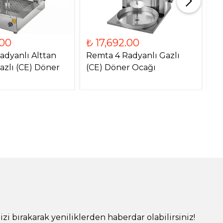
.00
₺ 17,692.00
₺
adyanlı Alttan
Remta 4 Radyanlı Gazlı
Re
azlı (CE) Döner
(CE) Döner Ocağı
Mo
O
!
izi bırakarak yeniliklerden haberdar olabilirsiniz!