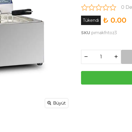
0 D
₺ 0.00
Tükendi
SKU
pımakfrıtoz3
Büyüt