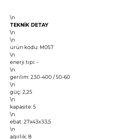
\n
TEKNİK DETAY
\n
\n
ürün kodu: M057
\n
enerji tipi: -
\n
gerilim: 230-400 / 50-60
\n
güç: 2,25
\n
kapasite: 5
\n
ebat: 27x43x33,5
\n
ağırlık: 8