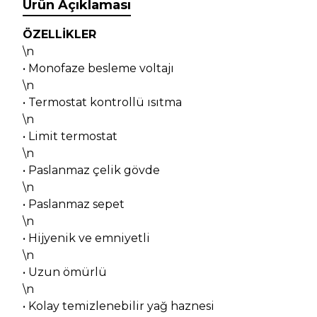
Ürün Açıklaması
ÖZELLİKLER
\n
• Monofaze besleme voltajı
\n
• Termostat kontrollü ısıtma
\n
• Limit termostat
\n
• Paslanmaz çelik gövde
\n
• Paslanmaz sepet
\n
• Hijyenik ve emniyetli
\n
• Uzun ömürlü
\n
• Kolay temizlenebilir yağ haznesi