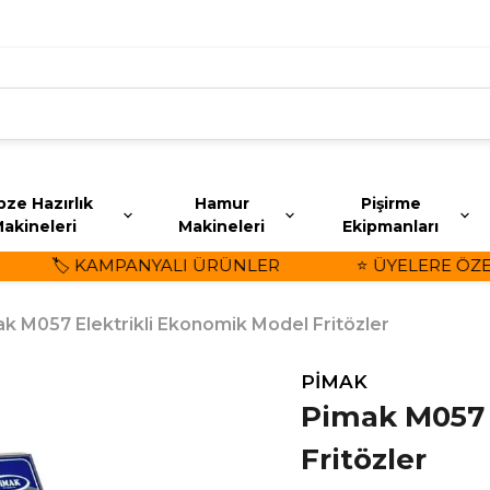
ze Hazırlık
Hamur
Pişirme
akineleri
Makineleri
Ekipmanları
🏷️ KAMPANYALI ÜRÜNLER
⭐ ÜYELERE ÖZEL İ
k M057 Elektrikli Ekonomik Model Fritözler
PİMAK
Pimak M057 
Fritözler