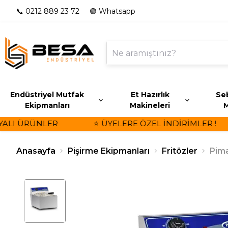
📞 0212 889 23 72
🟢 Whatsapp
Endüstriyel Mutfak
Et Hazırlık
Seb
Ekipmanları
Makineleri
M
LI ÜRÜNLER
⭐ ÜYELERE ÖZEL İNDİRİMLER !
Anasayfa
Pişirme Ekipmanları
Fritözler
Pima