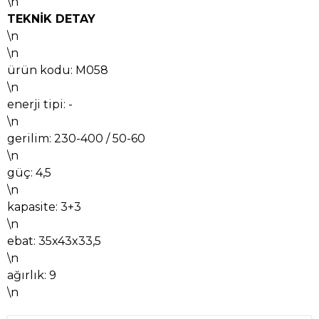
\n
TEKNİK DETAY
\n
\n
ürün kodu: M058
\n
enerji tipi: -
\n
gerilim: 230-400 / 50-60
\n
güç: 4,5
\n
kapasite: 3+3
\n
ebat: 35x43x33,5
\n
ağırlık: 9
\n