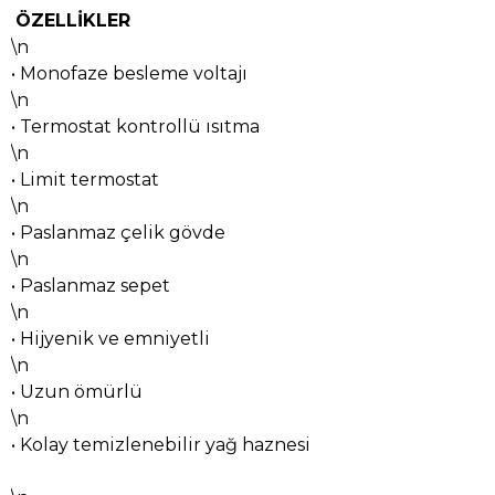
ÖZELLİKLER
\n
• Monofaze besleme voltajı
\n
• Termostat kontrollü ısıtma
\n
• Limit termostat
\n
• Paslanmaz çelik gövde
\n
• Paslanmaz sepet
\n
• Hijyenik ve emniyetli
\n
• Uzun ömürlü
\n
• Kolay temizlenebilir yağ haznesi