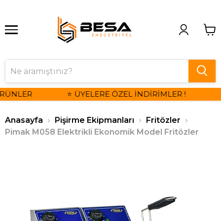
RÜNLER
⭐ ÜYELERE ÖZEL İNDİRİMLER !

Anasayfa
Pişirme Ekipmanları
Fritözler
Pimak M058 Elektrikli Ekonomik Model Fritözler