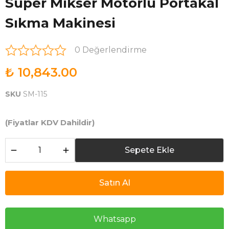
Süper Mikser Motorlu Portakal
Sıkma Makinesi
0 Değerlendirme
₺ 10,843.00
SKU
SM-115
(Fiyatlar KDV Dahildir)
Sepete Ekle
Satın Al
Whatsapp