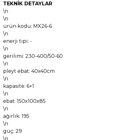
TEKNİK DETAYLAR
\n
\n
ürün kodu: MX26-6
\n
enerji tipi: -
\n
gerilimi: 230-400/50-60
\n
pleyt ebat: 40x40cm
\n
kapasite: 6+1
\n
ebat: 150x100x85
\n
ağırlık: 195
\n
güç: 29
\n