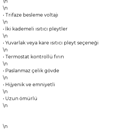
\n
\n
• Trifaze besleme voltajı
\n
• İki kademeli ısıtıcı pleytler
\n
• Yuvarlak veya kare ısıtıcı pleyt seçeneği
\n
• Termostat kontrollü fırın
\n
• Paslanmaz çelik gövde
\n
• Hijyenik ve emniyetli
\n
• Uzun ömürlü
\n
\n