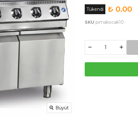
₺ 0.00
Tükendi
SKU
pımakocak10
Büyüt