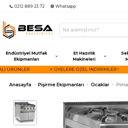
📞 0212 889 23 72
🟢 Whatsapp
Endüstriyel Mutfak
Et Hazırlık
Seb
Ekipmanları
Makineleri
M
I ÜRÜNLER
⭐ ÜYELERE ÖZEL İNDİRİMLER !
Anasayfa
Pişirme Ekipmanları
Ocaklar
Pima