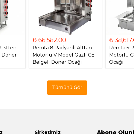
₺ 66,582.00
₺ 38,617
 Üstten
Remta 8 Radyanlı Alttan
Remta 5 R
) Döner
Motorlu V Model Gazlı CE
Motorlu G
Belgeli Döner Ocağı
Ocağı
Tümünü Gör
Abone Olun
z
Şirketimiz