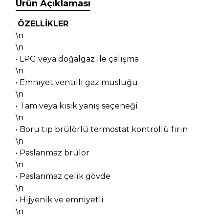
Ürün Açıklaması
ÖZELLİKLER
\n
\n
• LPG veya doğalgaz ile çalışma
\n
• Emniyet ventilli gaz musluğu
\n
• Tam veya kısık yanış seçeneği
\n
• Boru tip brülörlü termostat kontrollü fırın
\n
• Paslanmaz brülör
\n
• Paslanmaz çelik gövde
\n
• Hijyenik ve emniyetli
\n