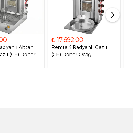
.00
₺ 17,692.00
₺
adyanlı Alttan
Remta 4 Radyanlı Gazlı
Re
azlı (CE) Döner
(CE) Döner Ocağı
Mo
O
!