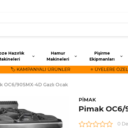
ze Hazırlık
Hamur
Pişirme
akineleri
Makineleri
Ekipmanları
🏷️ KAMPANYALI ÜRÜNLER
⭐ ÜYELERE ÖZEL İN
k OC6/90SMX-4D Gazlı Ocak
PİMAK
Pimak OC6/9
0 D