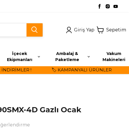
Giriş Yap
Sepetim
İçecek
Ambalaj &
Vakum
Ekipmanları
Paketleme
Makineleri
DİRİMLER !
🏷️ KAMPANYALI ÜRÜNLER
⭐
0SMX-4D Gazlı Ocak
eğerlendirme