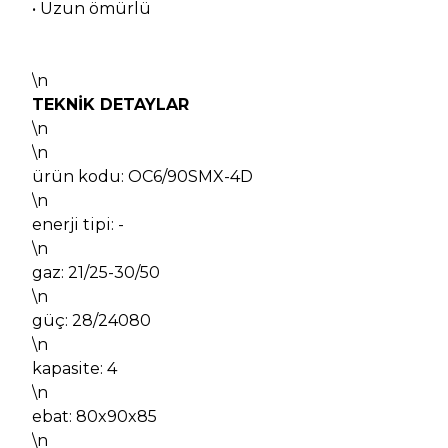
• Uzun ömürlü
\n
TEKNİK DETAYLAR
\n
\n
ürün kodu: OC6/90SMX-4D
\n
enerji tipi: -
\n
gaz: 21/25-30/50
\n
güç: 28/24080
\n
kapasite: 4
\n
ebat: 80x90x85
\n