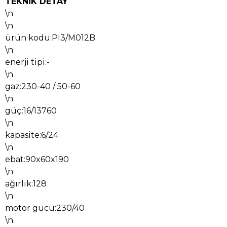
TEKNİK DETAY
\n
\n
ürün kodu:PI3/M012B
\n
enerji tipi:-
\n
gaz:230-40 / 50-60
\n
güç:16/13760
\n
kapasite:6/24
\n
ebat:90x60x190
\n
ağırlık:128
\n
motor gücü:230/40
\n