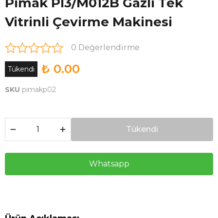
Pimak PI3/M012B Gazlı Tek
Vitrinli Çevirme Makinesi
0 Değerlendirme
₺ 0.00
Tükendi
SKU
pımakp02
Tükendi
Whatsapp