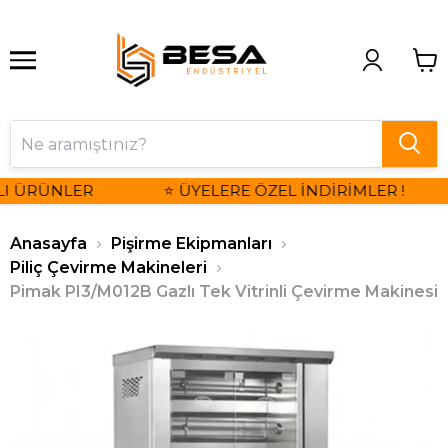
I ÜRÜNLER
⭐ ÜYELERE ÖZEL İNDİRİMLER !
Anasayfa
Pişirme Ekipmanları
Piliç Çevirme Makineleri
Pimak PI3/M012B Gazlı Tek Vitrinli Çevirme Makinesi