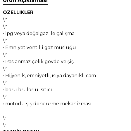
Ürün Açıklaması
ÖZELLİKLER
\n
\n
• lpg veya doğalgaz ile çalışma
\n
• Emniyet ventilli gaz musluğu
\n
• Paslanmaz çelik gövde ve şiş
\n
• Hijyenik, emniyetli, ısıya dayanıklı cam
\n
• boru brülörlü ısıtıcı
\n
• motorlu şiş döndürme mekanizması
\n
\n