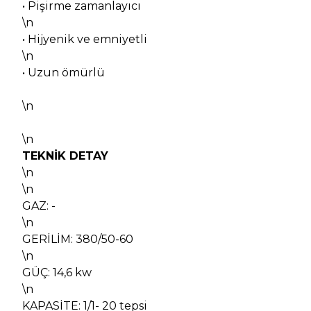
• Pişirme zamanlayıcı
\n
• Hijyenik ve emniyetli
\n
• Uzun ömürlü
\n
\n
TEKNİK DETAY
\n
\n
GAZ: -
\n
GERİLİM: 380/50-60
\n
GÜÇ: 14,6 kw
\n
KAPASİTE: 1/1- 20 tepsi