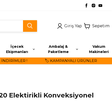
Giriş Yap
Sepetim
İçecek
Ambalaj &
Vakum
Ekipmanları
Paketleme
Makineleri
DİRİMLER !
🏷️ KAMPANYALI ÜRÜNLER
⭐
0 Elektirikli Konveksiyonel