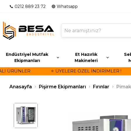
📞 0212 889 23 72
🟢 Whatsapp
Endüstriyel Mutfak
Et Hazırlık
Seb
Ekipmanları
Makineleri
M
I ÜRÜNLER
⭐ ÜYELERE ÖZEL İNDİRİMLER !
Anasayfa
Pişirme Ekipmanları
Fırınlar
Pimak 