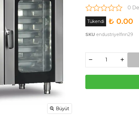
0 D
₺ 0.00
Tükendi
SKU
endustriyelfırın29
Büyüt