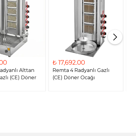
.00
₺ 17,692.00
₺
adyanlı Alttan
Remta 4 Radyanlı Gazlı
Re
azlı (CE) Döner
(CE) Döner Ocağı
Mo
O