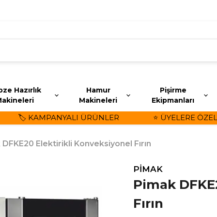
ze Hazırlık
Hamur
Pişirme
akineleri
Makineleri
Ekipmanları
🏷️ KAMPANYALI ÜRÜNLER
⭐ ÜYELERE ÖZEL İN
DFKE20 Elektirikli Konveksiyonel Fırın
PİMAK
Pimak DFKE2
Fırın