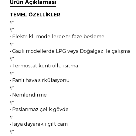
Ürün Açıklaması
TEMEL ÖZELLİKLER
\n
\n
• Elektrikli modellerde trifaze besleme
\n
• Gazlı modellerde LPG veya Doğalgaz ile çalışma
\n
• Termostat kontrollü ısıtma
\n
• Fanlı hava sirkülasyonu
\n
• Nemlendirme
\n
• Paslanmaz çelik gövde
\n
• lsıya dayanıklı çift cam
\n