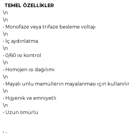
TEMEL ÖZELLİKLER
\n
\n
• Monofaze veya trifaze besleme voltajı
\n
• İç aydınlatma
\n
• 0/60 ısı kontrol
\n
• Homojen ısı dağılımı
\n
• Mayalı unlu mamüllerin mayalanması için kullanılır
\n
• Hijyenik ve emniyetli
\n
• Uzun ömürlü