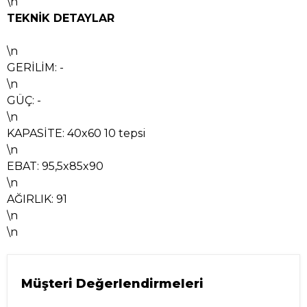
\n
TEKNİK DETAYLAR
\n
GERİLİM: -
\n
GÜÇ: -
\n
KAPASİTE: 40x60 10 tepsi
\n
EBAT: 95,5x85x90
\n
AĞIRLIK: 91
\n
\n
Müşteri Değerlendirmeleri