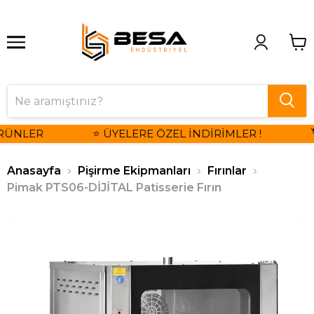
RÜNLER
⭐ ÜYELERE ÖZEL İNDİRİMLER !

Anasayfa
Pişirme Ekipmanları
Fırınlar
Pimak PTS06-DİJİTAL Patisserie Fırın