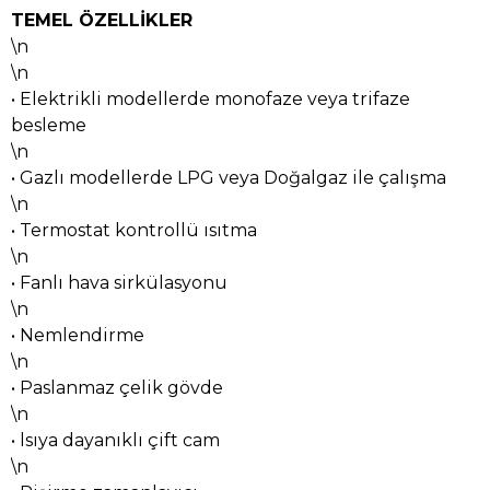
TEMEL ÖZELLİKLER
\n
\n
• Elektrikli modellerde monofaze veya trifaze
besleme
\n
• Gazlı modellerde LPG veya Doğalgaz ile çalışma
\n
• Termostat kontrollü ısıtma
\n
• Fanlı hava sirkülasyonu
\n
• Nemlendirme
\n
• Paslanmaz çelik gövde
\n
• lsıya dayanıklı çift cam
\n