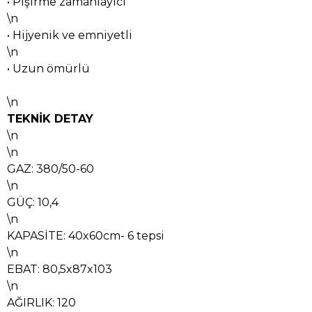
• Pişirme zamanlayıcı
\n
• Hijyenik ve emniyetli
\n
• Uzun ömürlü
\n
TEKNİK DETAY
\n
\n
GAZ: 380/50-60
\n
GÜÇ: 10,4
\n
KAPASİTE: 40x60cm- 6 tepsi
\n
EBAT: 80,5x87x103
\n
AĞIRLIK: 120